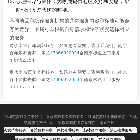
心理辅导与关怀：为家属提供心理支持和安慰，帮
助他们度过悲伤的时期。
不同地区和殡葬服务机构的具体服务内容和标准可能会
有所差异，家属可以根据自身需求和经济状况选择相应
的服务。
提供南京百年殡葬服务，如果您有需要，请联系我们。南京
百年殡葬丧葬一条龙
17366002034
全南京极速上门服务
njbnbz.com
提供南京百年殡葬服务，如果您有需要，请联系我们。南京
百年殡葬丧葬一条龙
17366002034
全南京极速上门服务
njbnbz.com
鼓楼殡葬服务关于我们
鼓楼殡葬服务殡葬服务
鼓楼殡葬服务新闻动态
鼓楼
殡葬服务产品中心
鼓楼殡葬服务联系我们
南京各区
玄武殡葬服务
秦淮殡葬服务
建邺殡葬服务
鼓楼殡葬服务
浦口殡葬服务
栖霞殡葬服务
雨花台殡葬服务
江宁殡葬服务
六合殡葬服务