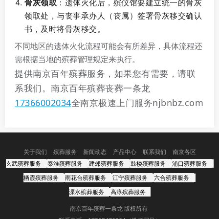
骨灰领取
：遗体火化后，殡仪馆要建立统一的骨灰
领取处，与丧事承办人（丧属）签署骨灰移交确认
书，及时将骨灰移交。
不同地区的遗体火化流程可能会有所差异，具体流程还
需根据当地的殡葬管理规定来执行。
提供南京百年殡葬服务，如果您有需要，请联
系我们。南京百年殡葬丧葬一条龙
17366002034
全南京极速上门服务njbnbz.com
关于我们
殡葬服务
新闻动态
产品中心
联系我们
南京各区
玄武殡葬服务
秦淮殡葬服务
建邺殡葬服务
鼓楼殡葬服务
浦口殡葬服务
栖霞殡葬服务
雨花台殡葬服务
江宁殡葬服务
六合殡葬服务
溧水殡葬服务
高淳殡葬服务
南京百年殡葬一条龙 版权所有