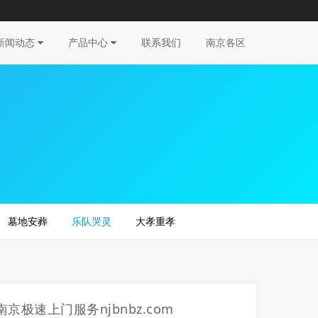
新闻动态
产品中心
联系我们
南京各区
墓地安葬
乐队哭灵
大孝重孝
南京极速上门服务njbnbz.com