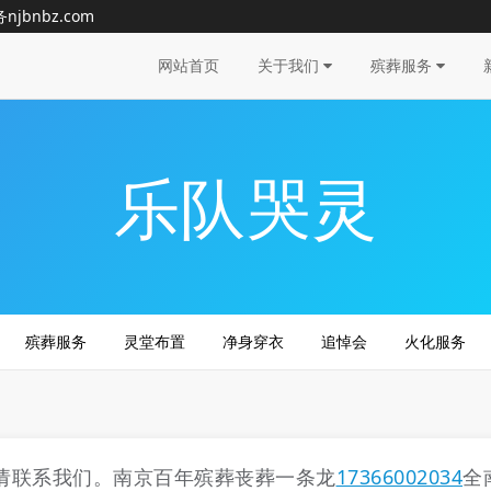
bnbz.com
网站首页
关于我们
殡葬服务
乐队哭灵
殡葬服务
灵堂布置
净身穿衣
追悼会
火化服务
请联系我们。南京百年殡葬丧葬一条龙
17366002034
全