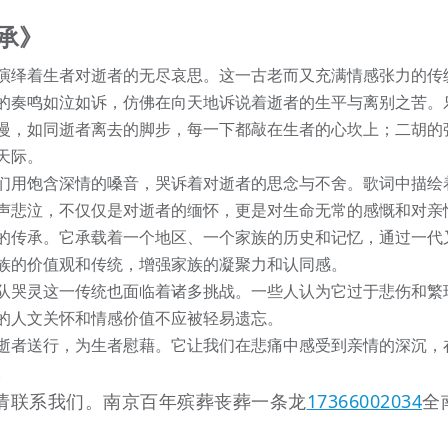
承》
演绎着生者对逝者的无尽哀思。这一古老而又充满情感张力的传
的奏鸣如泣如诉，仿佛在向天地诉说着逝者的生平与离别之苦。
慢，如同逝者离去的脚步，每一下都敲在生者的心坎上；二胡的
天际。
们用饱含深情的嗓音，哭诉着对逝者的思念与不舍。歌词中描绘
声悲泣，不仅仅是对逝者的缅怀，更是对生命无常的感慨和对亲
的传承。它承载着一个地区、一个家族的历史和记忆，通过一代
族的价值观和传统，增强家族的凝聚力和认同感。
队哭灵这一传统也面临着诸多挑战。一些人认为它过于悲伤和繁
的人文关怀和情感价值不应被轻易遗忘。
逝者送行，为生者慰藉。它让我们在悲痛中感受到亲情的深沉，
。
请联系我们。南京百年殡葬丧葬一条龙
17366002034
全